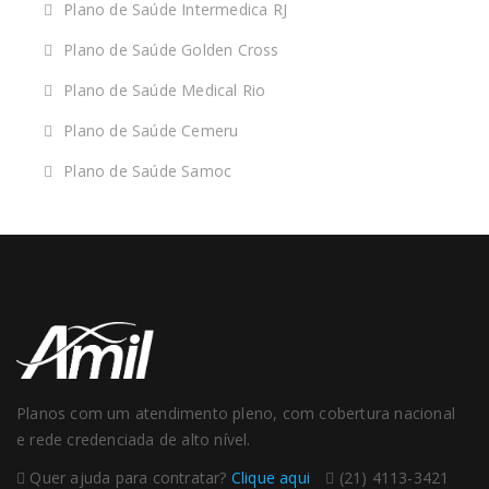
Plano de Saúde Intermedica RJ
Plano de Saúde Golden Cross
Plano de Saúde Medical Rio
Plano de Saúde Cemeru
Plano de Saúde Samoc
Planos com um atendimento pleno, com cobertura nacional
e rede credenciada de alto nível.
Quer ajuda para contratar?
Clique aqui
(21) 4113-3421